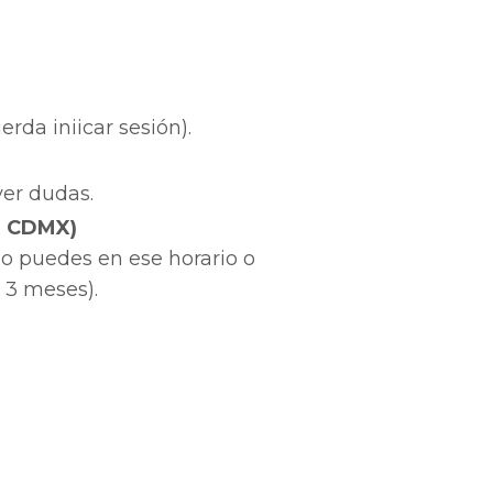
rda iniicar sesión).
ver dudas.
T, CDMX)
no puedes en ese horario o
 3 meses).